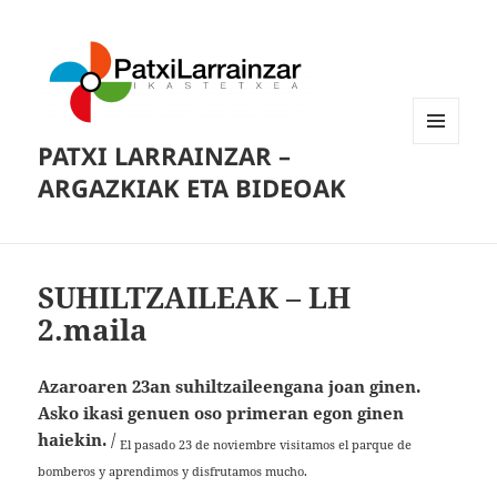
PATXI LARRAINZAR –
MENUA
ETA
ARGAZKIAK ETA BIDEOAK
WIDGETAK
SUHILTZAILEAK – LH
2.maila
Azaroaren 23an suhiltzaileengana joan ginen.
Asko ikasi genuen oso primeran egon ginen
haiekin.
/
El pasado 23 de noviembre visitamos el parque de
bomberos y aprendimos y disfrutamos mucho.