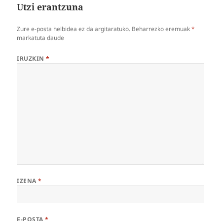
Utzi erantzuna
Zure e-posta helbidea ez da argitaratuko.
Beharrezko eremuak
*
markatuta daude
IRUZKIN
*
IZENA
*
E-POSTA
*