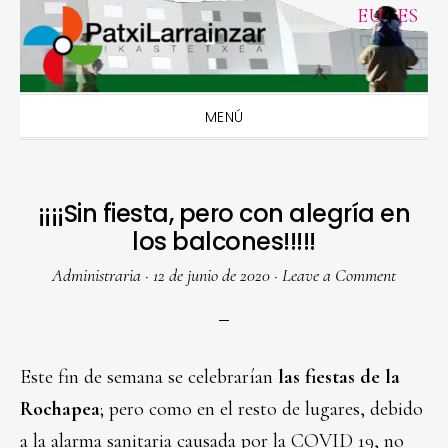
Skip
Skip
Skip
Skip
EU
|
ES
to
to
to
to
primary
main
primary
footer
navigation
content
sidebar
MENÚ
¡¡¡¡Sin fiesta, pero con alegría en
los balcones!!!!!
Administraria
·
12 de junio de 2020
·
Leave a Comment
Este fin de semana se celebrarían
las fiestas de la
Rochapea
; pero como en el resto de lugares, debido
a la alarma sanitaria causada por la COVID 19, no