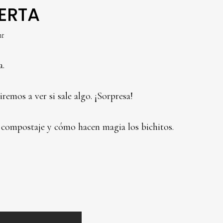
UERTA
nt
a.
emos a ver si sale algo. ¡Sorpresa!
 compostaje y cómo hacen magia los bichitos.