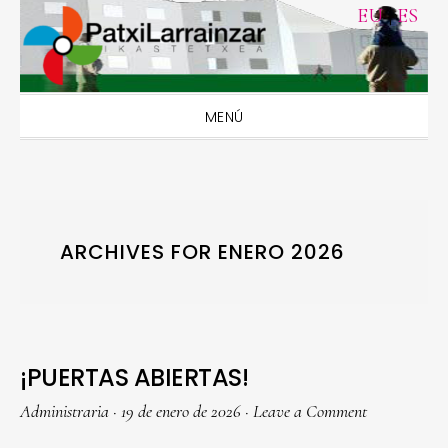
Skip
Skip
Skip
Skip
EU
|
ES
to
to
to
to
primary
main
primary
footer
navigation
content
sidebar
MENÚ
ARCHIVES FOR ENERO 2026
¡PUERTAS ABIERTAS!
Administraria
·
19 de enero de 2026
·
Leave a Comment