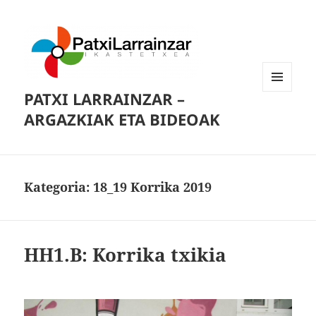
PATXI LARRAINZAR –
MENUA
ETA
ARGAZKIAK ETA BIDEOAK
WIDGETAK
Kategoria:
18_19 Korrika 2019
HH1.B: Korrika txikia