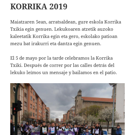
KORRIKA 2019
Maiatzaren 5ean, arratsaldean, gure eskola Korrika
Txikia egin genuen. Lekukoaren atzetik auzoko
kaleetatik Korrika egin eta gero, eskolako patioan
mezu bat irakurri eta dantza egin genuen.
El 5 de mayo por la tarde celebramos la Korrika
Txiki. Después de correr por las calles detrás del
lekuko leímos un mensaje y bailamos en el patio.