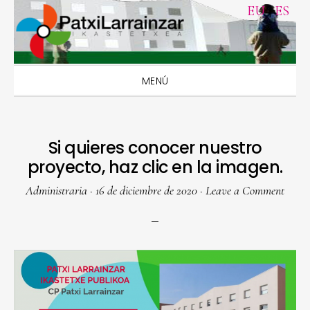
Skip
Skip
Skip
Skip
EU
|
ES
to
to
to
to
primary
main
primary
footer
navigation
content
sidebar
MENÚ
Si quieres conocer nuestro
proyecto, haz clic en la imagen.
Administraria
·
16 de diciembre de 2020
·
Leave a Comment