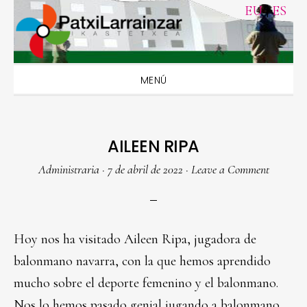
Skip
Skip
Skip
Skip
EU
|
ES
to
to
to
to
primary
main
primary
footer
navigation
content
sidebar
MENÚ
AILEEN RIPA
Administraria
·
7 de abril de 2022
·
Leave a Comment
Hoy nos ha visitado Aileen Ripa, jugadora de
balonmano navarra, con la que hemos aprendido
mucho sobre el deporte femenino y el balonmano.
Nos lo hemos pasado genial jugando a balonmano