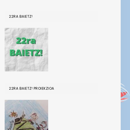
22RA BAIETZ!
22RA BAIETZ! PROIEKZIOA