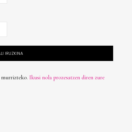
 murrizteko.
Ikusi nola prozesatzen diren zure