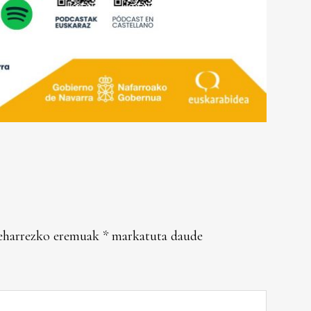
eharrezko eremuak
*
markatuta daude