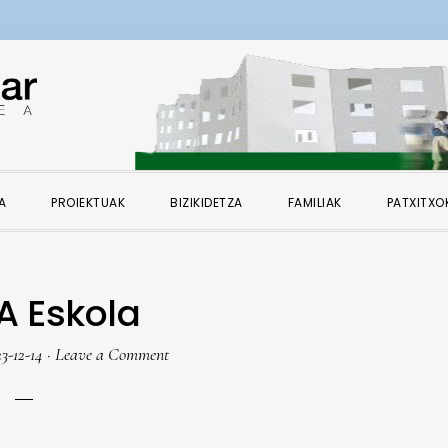
A
PROIEKTUAK
BIZIKIDETZA
FAMILIAK
PATXITXO
ERA Eskola
3-12-14
·
Leave a Comment