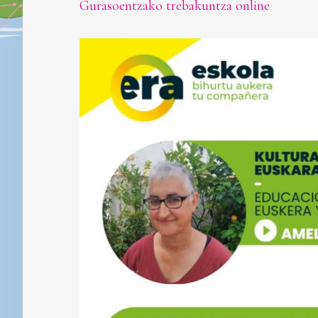
Gurasoentzako trebakuntza online