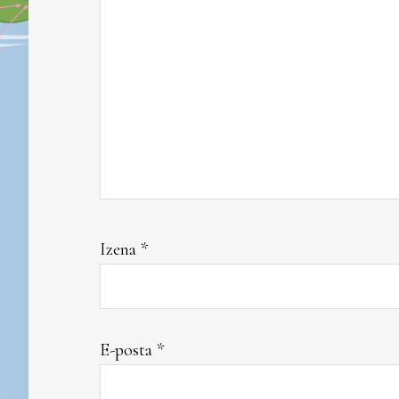
Izena
*
E-posta
*