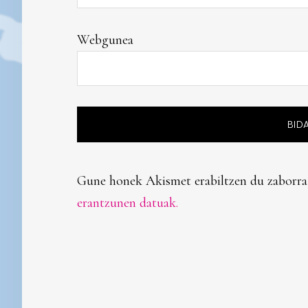
Webgunea
Gune honek Akismet erabiltzen du zaborra
erantzunen datuak.