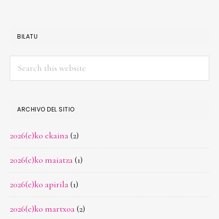
BILATU
Search
this
website
ARCHIVO DEL SITIO
2026(e)ko ekaina
(2)
2026(e)ko maiatza
(1)
2026(e)ko apirila
(1)
2026(e)ko martxoa
(2)