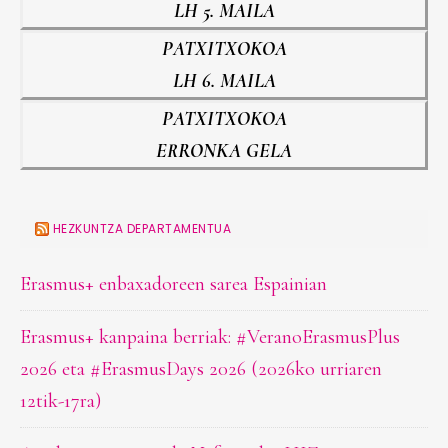
LH 5. MAILA
PATXITXOKOA
LH 6. MAILA
PATXITXOKOA
ERRONKA GELA
HEZKUNTZA DEPARTAMENTUA
Erasmus+ enbaxadoreen sarea Espainian
Erasmus+ kanpaina berriak: #VeranoErasmusPlus
2026 eta #ErasmusDays 2026 (2026ko urriaren
12tik-17ra)