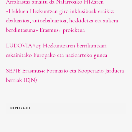
Arrakastaz amaitu da Nafarroako HIZaren
«Helduen Hezkuntzan giro inklusiboak eraikiz:
ebaluazioa, autoebaluazioa, hezkidetza eta aukera
berdintasuna» Erasmus+ proiektua
LUDOVIA#23: Hezkuntzaren berrikuntzari
eskainitako Europako eta nazioarteko gunea
SEPIE Erasmus+: Formazio eta Kooperazio Jarduera
berriak (EJN)
NON GAUDE