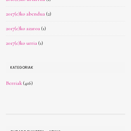
2017(e)ko abendua
(2)
2017(e)ko azaroa
(1)
2017(e)ko urria
(1)
KATEGORIAK
Berriak
(416)