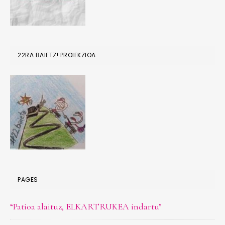
22RA BAIETZ! PROIEKZIOA
PAGES
“Patioa alaituz, ELKARTRUKEA indartu”