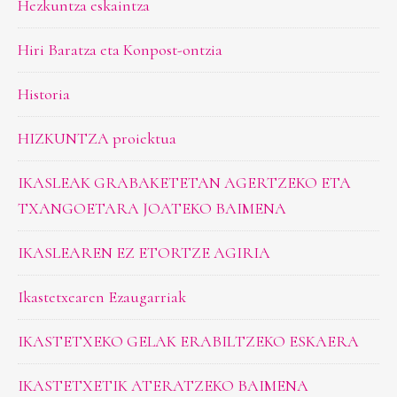
Hezkuntza eskaintza
Hiri Baratza eta Konpost-ontzia
Historia
HIZKUNTZA proiektua
IKASLEAK GRABAKETETAN AGERTZEKO ETA
TXANGOETARA JOATEKO BAIMENA
IKASLEAREN EZ ETORTZE AGIRIA
Ikastetxearen Ezaugarriak
IKASTETXEKO GELAK ERABILTZEKO ESKAERA
IKASTETXETIK ATERATZEKO BAIMENA