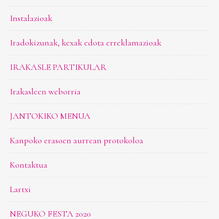
Instalazioak
Iradokizunak, kexak edota erreklamazioak
IRAKASLE PARTIKULAR
Irakasleen weborria
JANTOKIKO MENUA
Kanpoko erasoen aurrean protokoloa
Kontaktua
Lartxi
NEGUKO FESTA 2020