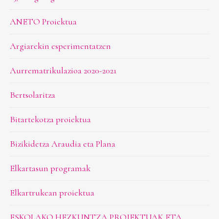
ANETO Proiektua
Argiarekin esperimentatzen
Aurrematrikulazioa 2020-2021
Bertsolaritza
Bitartekotza proiektua
Bizikidetza Araudia eta Plana
Elkartasun programak
Elkartrukean proiektua
ESKOLAKO HEZKUNTZA PROIEKTUAK ETA