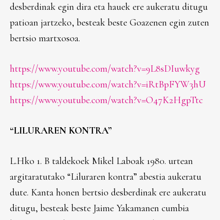
desberdinak egin dira eta hauek ere aukeratu ditugu
patioan jartzeko, besteak beste Goazenen egin zuten
bertsio martxosoa.
https://www.youtube.com/watch?v=9L8sDIuwkyg
https://www.youtube.com/watch?v=iRtBpFYW3hU
https://www.youtube.com/watch?v=O47K2HgpTtc
“LILURAREN KONTRA”
L.Hko 1. B taldekoek Mikel Laboak 1980. urtean
argitaratutako “Liluraren kontra” abestia aukeratu
dute. Kanta honen bertsio desberdinak ere aukeratu
ditugu, besteak beste Jaime Yakamanen cumbia