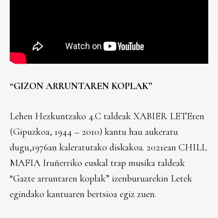
“GIZON ARRUNTAREN KOPLAK”
Lehen Hezkuntzako 4.C taldeak XABIER LETEren
(Gipuzkoa, 1944 – 2010) kantu hau aukeratu
dugu,1976an kaleratutako diskakoa. 2021ean CHILL
MAFIA Iruñerriko euskal trap musika taldeak
“Gazte arruntaren koplak” izenburuarekin Letek
egindako kantuaren bertsioa egiz zuen.