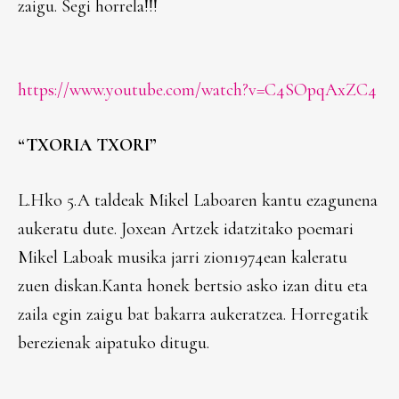
zaigu. Segi horrela!!!
https://www.youtube.com/watch?v=C4SOpqAxZC4
“TXORIA TXORI”
L.Hko 5.A taldeak Mikel Laboaren kantu ezagunena
aukeratu dute. Joxean Artzek idatzitako poemari
Mikel Laboak musika jarri zion1974ean kaleratu
zuen diskan.Kanta honek bertsio asko izan ditu eta
zaila egin zaigu bat bakarra aukeratzea. Horregatik
berezienak aipatuko ditugu.