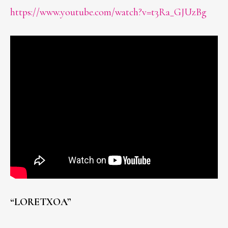
https://www.youtube.com/watch?v=t3Ra_GJUzBg
“LORETXOA”