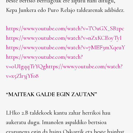
beste bertsio berriagoak ere aipatu nahi ditugu,
Kepa Junkera edo Puro Relajo taldearenak adibidez.
https://www.youtube.com/watch?v=TOuGX_SB2pc
https://www.youtube.com/watch?v=nZxKCE0yTyI
https://www.youtube.com/watch?v=7MEF3mXqeuY
https://www.youtube.com/watch?
v=oUIgqqTrYQg
https://www.youtube.com/watch?
v=x5Zlr3jYf08
“MAITEAK GALDE EGIN ZAUTAN”
LHko 2.B taldekoek kantu zahar herrikoi hau
aukeratu dugu. Imanolen aspaldiko bertsioa
ezagunena egin da baina Oskorrik eta beste hainbat