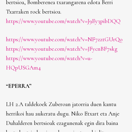
bertsioa, Bomberenea txarangarena edota Berri
Txarraken rock bertsioa.
https://www.youtube.com/watch?v=J9Ey3pibDQQ
https://www.youtube.com/watch?v=NF7zztGUrQo
https://www.youtube.com/watch?v=JFycnBF7skg
https://www.youtube.com/watch?v=u-
HQpUSGAm4
“EPERRA”
LH 2.A taldekoek Zuberoan jatorria duen kantu
herrikoi hau aukeratu dugu. Niko Etxart eta Anje
Duhalderen bertsioak ezagunenak egin dira baina