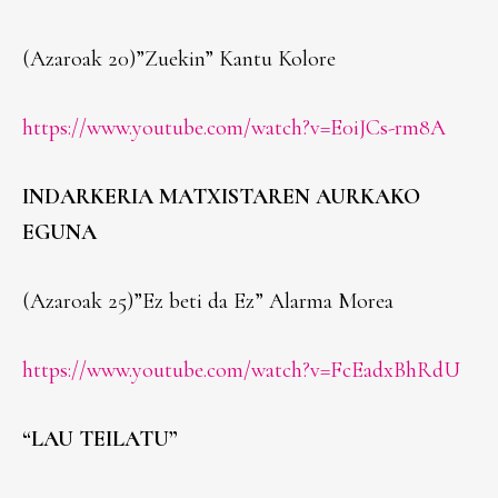
(Azaroak 20)”Zuekin” Kantu Kolore
https://www.youtube.com/watch?v=E0iJCs-rm8A
INDARKERIA MATXISTAREN AURKAKO
EGUNA
(Azaroak 25)”Ez beti da Ez” Alarma Morea
https://www.youtube.com/watch?v=FcEadxBhRdU
“LAU TEILATU”