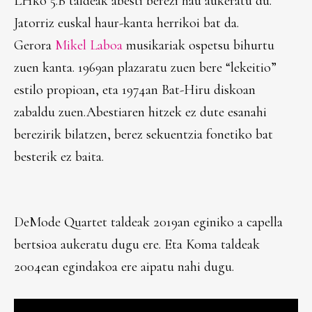
LHko 5.B taldeak abesti berezi hau aukeratu du.
Jatorriz euskal haur-kanta herrikoi bat da.
Gerora
Mikel Laboa
musikariak ospetsu bihurtu
zuen kanta. 1969an plazaratu zuen bere “lekeitio”
estilo propioan, eta 1974an Bat-Hiru diskoan
zabaldu zuen.Abestiaren hitzek ez dute esanahi
berezirik bilatzen, berez sekuentzia fonetiko bat
besterik ez baita.
DeMode Quartet taldeak 2019an eginiko a capella
bertsioa aukeratu dugu ere. Eta Koma taldeak
2004ean egindakoa ere aipatu nahi dugu.