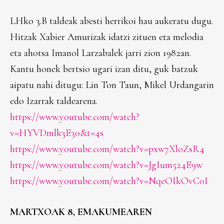
LHko 3.B taldeak abesti herrikoi hau aukeratu dugu.
Hitzak Xabier Amurizak idatzi zituen eta melodia
eta ahotsa Imanol Larzabalek jarri zion 1982an.
Kantu honek bertsio ugari izan ditu, guk batzuk
aipatu nahi ditugu: Lin Ton Taun, Mikel Urdangarin
edo Izarrak taldearena.
https://www.youtube.com/watch?
v=HYVDmlk3E30&t=4s
https://www.youtube.com/watch?v=pxw7XloZsR4
https://www.youtube.com/watch?v=JgIum524E9w
https://www.youtube.com/watch?v=NqeOIkOvC0I
MARTXOAK 8, EMAKUMEAREN