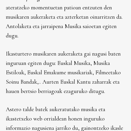
ateratzeko momentuetan patioan entzuten den
musikaren aukeraketa eta azterketan oinarritzen da.
Antolaketa eta jarraipena Musika saioetan egiten
dugu.
Ikasturtero musikaren aukeraketa gai nagusi baten
inguruan egiten dugu: Euskal Musika, Musika
Estiloak, Euskal Emakume musikariak, Filmeetako
Soinu Bandak,.. Aurten Euskal Kantu zaharrak eta
hauen bertsio berriagoak ezaguruko ditugu.
Astero talde batek aukeratutako musika eta
ikastetxeko web orrialdean honen inguruko
informazio nagusiena jarriko du, gainontzeko ikasle