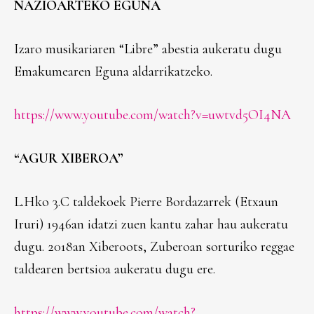
NAZIOARTEKO EGUNA
Izaro musikariaren “Libre” abestia aukeratu dugu
Emakumearen Eguna aldarrikatzeko.
https://www.youtube.com/watch?v=uwtvd5OI4NA
“AGUR XIBEROA”
L.Hko 3.C taldekoek Pierre Bordazarrek (Etxaun
Iruri) 1946an idatzi zuen kantu zahar hau aukeratu
dugu. 2018an Xiberoots, Zuberoan sorturiko reggae
taldearen bertsioa aukeratu dugu ere.
https://www.youtube.com/watch?