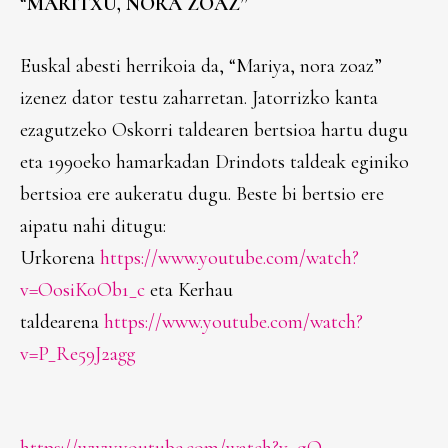
“
MARITXU, NORA ZOAZ”
Euskal abesti herrikoia da, “Mariya, nora zoaz”
izenez dator testu zaharretan. Jatorrizko kanta
ezagutzeko Oskorri taldearen bertsioa hartu dugu
eta 1990eko hamarkadan Drindots taldeak eginiko
bertsioa ere aukeratu dugu. Beste bi bertsio ere
aipatu nahi ditugu:
Urkorena
https://www.youtube.com/watch?
v=OosiK0Ob1_c
eta Kerhau
taldearena
https://www.youtube.com/watch?
v=P_Re59J2agg