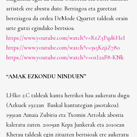
artistek ere abestu dute. Berriagoa eta guretzat
bereziagoa da ordea DeMode Quartet taldeak orain
urte gutxi egindako bertsioa.
https://www.youtube.com/watch?v=RtZ3Pqd6HeI
https://www.youtube.com/watch?v=3s5KzjiZ78o
https://www.youtube.com/watch?v=0xI2aF8-KNk
“AMAK EZKONDU NINDUEN”
LHko 2.C taldeak kanta herrikoi hau aukeratu dugu
(Azkuek 1922an Euskal kantutegian jasotakoa).
1991an Amaia Zubiria eta Txomin Artolak abestia
kaleratu zuten. 2009an Kepa Junkerak eta 2010ean
Kherau taldeak egin zituzten bertsioak ere aukeratu