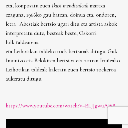
eta, konposatu zuen
Ikusi mendizaleak
martxa
ezaguna, 1966ko gau batean, doinua eta, ondoren,
letra. Abestiak bertsio ugari ditu eta artista askok
interpretatu dute, besteak beste, Oskorri
folk taldearena
eta Leihotikan taldeko rock bertsioak ditugu. Guk
Imuntzo eta Belokiren bertsioa eta 2011an Iruñeako
Leihotikan taldeak kaleratu zuen bertsio rockeroa
aukeratu ditugu.
https://www.youtube.com/watch?v=ELJJgwuAEi8