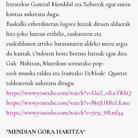
letrarekin Gontzal Mendibil eta Xeberrik egin zuten
kantua aukeratu dugu.
Euskalki ezberdinetan
bagara
hitzak dituen aldaerak
hitz-joko batean erabiliz, euskararen eta
euskaldunen arteko batasunaren aldeko mezu argia
du kantak. Ondoren beste bertsio batzuk egin dira.
Guk Nahixan, Mutrikun sortutako pop-
rock musika taldea eta Iruñeako DeMode Quartet
taldearenak aukeratu ditugu.
https://www.youtube.com/watch?v=UuZ_oRuTMiQ
https://www.youtube.com/watch?v=NxJUBBxLKmo
https://www.youtube.com/watch?v=7e3c_8Rml34
“
MENDIAN GORA HARITZA
“