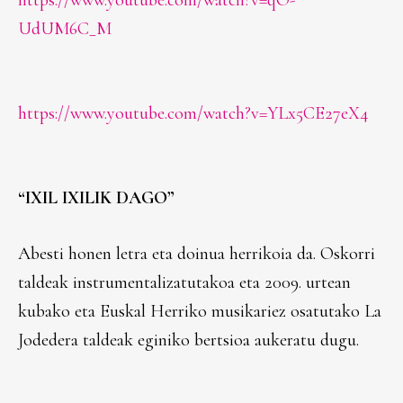
https://www.youtube.com/watch?v=qO-
UdUM6C_M
https://www.youtube.com/watch?v=YLx5CE27eX4
“IXIL IXILIK DAGO”
Abesti honen letra eta doinua herrikoia da. Oskorri
taldeak instrumentalizatutakoa eta 2009. urtean
kubako eta Euskal Herriko musikariez osatutako La
Jodedera taldeak eginiko bertsioa aukeratu dugu.