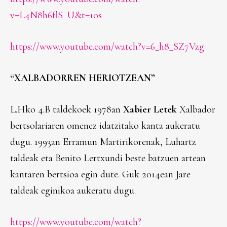
v=L4N8h6flS_U&t=10s
https://www.youtube.com/watch?v=6_h8_SZ7Vzg
“XALBADORREN HERIOTZEAN”
L.Hko 4.B taldekoek 1978an
Xabier Letek
Xalbador
bertsolariaren omenez idatzitako kanta aukeratu
dugu. 1993an Erramun Martirikorenak, Luhartz
taldeak eta Benito Lertxundi beste batzuen artean
kantaren bertsioa egin dute. Guk 2014ean Jare
taldeak eginikoa aukeratu dugu.
https://www.youtube.com/watch?