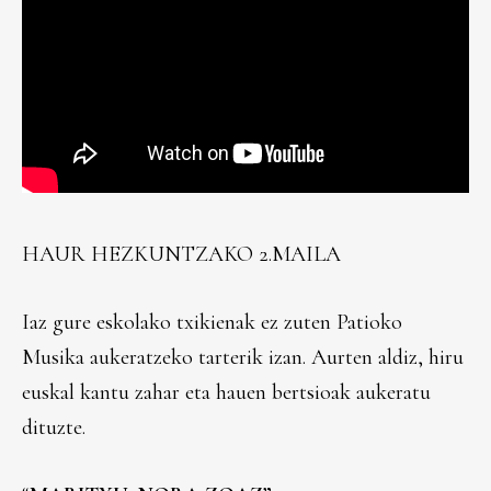
HAUR HEZKUNTZAKO 2.MAILA
Iaz gure eskolako txikienak ez zuten Patioko
Musika aukeratzeko tarterik izan. Aurten aldiz, hiru
euskal kantu zahar eta hauen bertsioak aukeratu
dituzte.