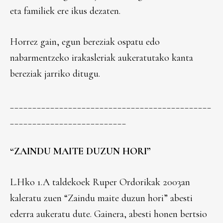
eta familiek ere ikus dezaten.
Horrez gain, egun bereziak ospatu edo
nabarmentzeko irakasleriak aukeratutako kanta
bereziak jarriko ditugu.
_____________________________________________
__________________________
“ZAINDU MAITE DUZUN HORI”
L.Hko 1.A taldekoek Ruper Ordorikak 2003an
kaleratu zuen “Zaindu maite duzun hori” abesti
ederra aukeratu dute. Gainera, abesti honen bertsio