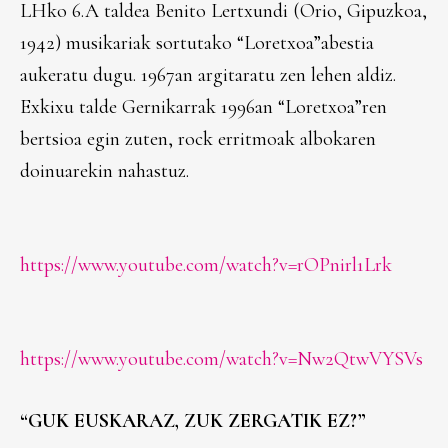
LHko 6.A taldea Benito Lertxundi (Orio, Gipuzkoa,
1942) musikariak sortutako “Loretxoa”abestia
aukeratu dugu. 1967an argitaratu zen lehen aldiz.
Exkixu talde Gernikarrak 1996an “Loretxoa”ren
bertsioa egin zuten, rock erritmoak albokaren
doinuarekin nahastuz.
https://www.youtube.com/watch?v=rOPnirl1Lrk
https://www.youtube.com/watch?v=Nw2QtwVYSVs
“GUK EUSKARAZ, ZUK ZERGATIK EZ?”