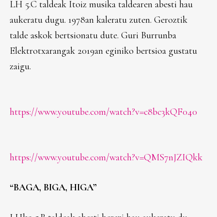
LH 5.C taldeak Itoiz musika taldearen abesti hau
aukeratu dugu. 1978an kaleratu zuten. Geroztik
talde askok bertsionatu dute. Guri Burrunba
Elektrotxarangak 2019an eginiko bertsioa gustatu
zaigu.
https://www.youtube.com/watch?v=c8bc3kQF040
https://www.youtube.com/watch?v=QMS7nJZIQkk
“BAGA, BIGA, HIGA”