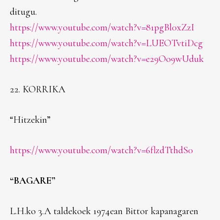
ditugu.
https://www.youtube.com/watch?v=81pgBl0xZzI
https://www.youtube.com/watch?v=LUEOTvtiDcg
https://www.youtube.com/watch?v=e29Oo9wUduk
22. KORRIKA
“Hitzekin”
https://www.youtube.com/watch?v=6flzdTthdS0
“BAGARE”
L.H.ko 3.A taldekoek 1974ean Bittor kapanagaren