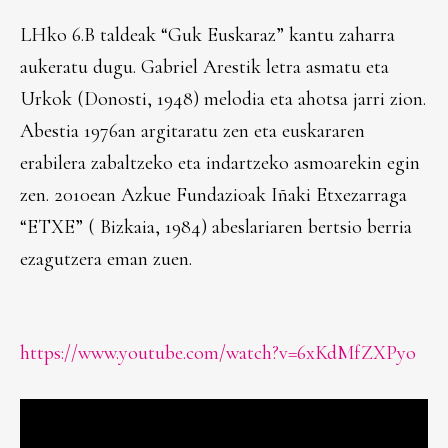
LHko 6.B taldeak “Guk Euskaraz” kantu zaharra
aukeratu dugu. Gabriel Arestik letra asmatu eta
Urkok (Donosti, 1948) melodia eta ahotsa jarri zion.
Abestia 1976an argitaratu zen eta euskararen
erabilera zabaltzeko eta indartzeko asmoarekin egin
zen. 2010ean Azkue Fundazioak Iñaki Etxezarraga
“ETXE” ( Bizkaia, 1984) abeslariaren bertsio berria
ezagutzera eman zuen.
https://www.youtube.com/watch?v=6xKdMfZXPyo