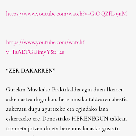
https://www.youtube.com/watch?v=GjOQZfL-9uM
https://www.youtube.com/watch?
v=TsAETGUimyY&t=2s
“ZER DAKARREN”
Gurekin Musikako Praktikaldia egin duen Ikerren
azken astea dugu hau. Bere musika taldearen abestia
aukeratu dugu agurtzeko eta egindako lana
eskertzeko ere. Donostiako HERENEGUN taldean
tronpeta jotzen du eta bere musika asko gustatu