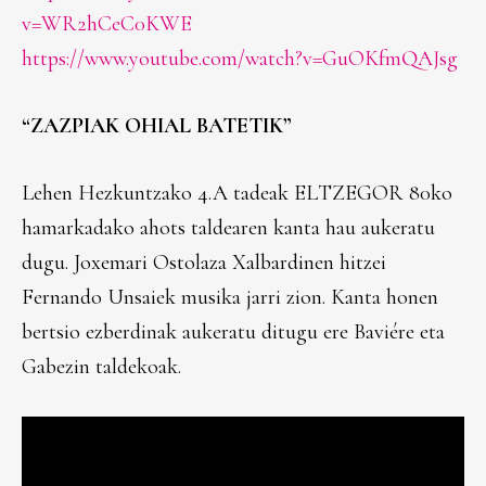
v=WR2hCeC0KWE
https://www.youtube.com/watch?v=GuOKfmQAJsg
“ZAZPIAK OHIAL BATETIK”
Lehen Hezkuntzako 4.A tadeak ELTZEGOR 80ko
hamarkadako ahots taldearen kanta hau aukeratu
dugu. Joxemari Ostolaza Xalbardinen hitzei
Fernando Unsaiek musika jarri zion. Kanta honen
bertsio ezberdinak aukeratu ditugu ere Baviére eta
Gabezin taldekoak.