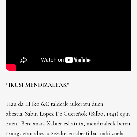
“IKUSI MENDIZALEAK”
Hau da LHko
6.C
taldeak aukeratu duen
abestia. Sabin Lopez De Guereñok (Bilbo, 1941) egin
zuen. Bere anaia Xabier eskatuta, mendizaleek beren
txangoetan abestu zezaketen abesti bat nahi zuela