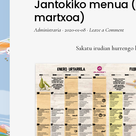
Jantokiko menua (u
martxoa)
Administraria
·
2020-01-08
·
Leave a Comment
Sakatu irudian hurrengo 