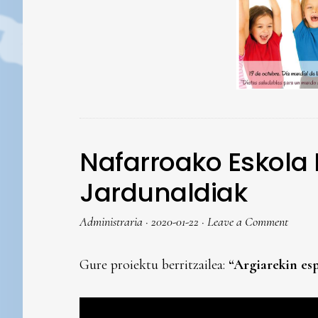
Nafarroako Eskola 
Jardunaldiak
Administraria
·
2020-01-22
·
Leave a Comment
Gure proiektu berritzailea:
“Argiarekin es