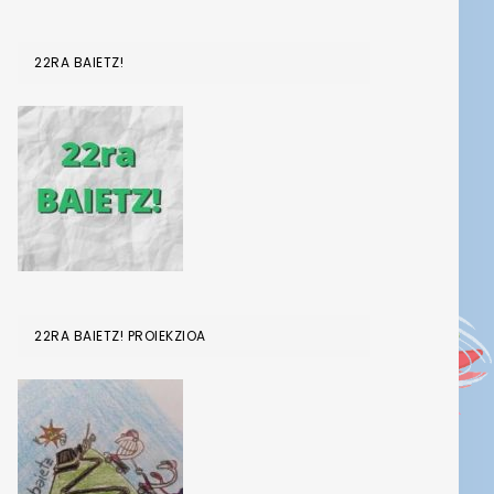
22RA BAIETZ!
22RA BAIETZ! PROIEKZIOA