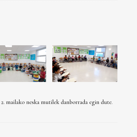
2. mailako neska mutilek danborrada egin dute.