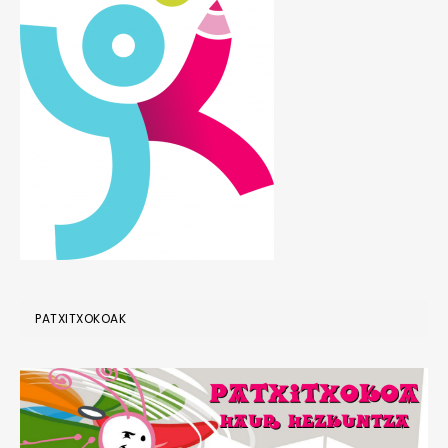
PATXITXOKOAK