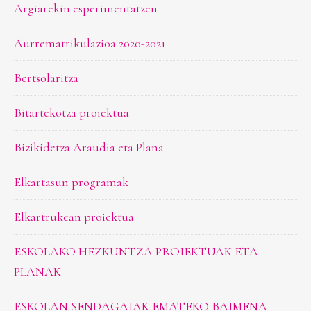
Argiarekin esperimentatzen
Aurrematrikulazioa 2020-2021
Bertsolaritza
Bitartekotza proiektua
Bizikidetza Araudia eta Plana
Elkartasun programak
Elkartrukean proiektua
ESKOLAKO HEZKUNTZA PROIEKTUAK ETA
PLANAK
ESKOLAN SENDAGAIAK EMATEKO BAIMENA