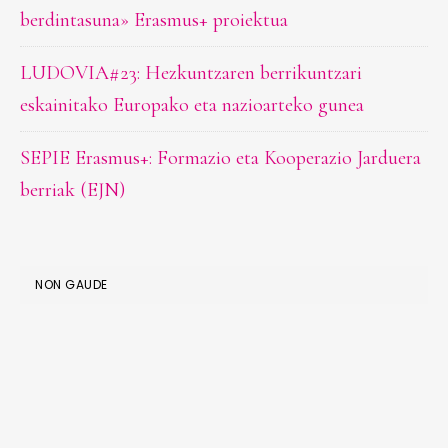
berdintasuna» Erasmus+ proiektua
LUDOVIA#23: Hezkuntzaren berrikuntzari
eskainitako Europako eta nazioarteko gunea
SEPIE Erasmus+: Formazio eta Kooperazio Jarduera
berriak (EJN)
NON GAUDE