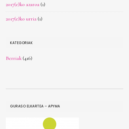
2017(e)ko azaroa
(1)
2017(e)ko urria
(1)
KATEGORIAK
Berriak
(416)
FOOTER
GURASO ELKARTEA – APYMA