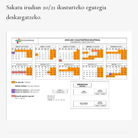
Sakatu irudian 20/21 ikasturteko egutegia
deskargatzeko.