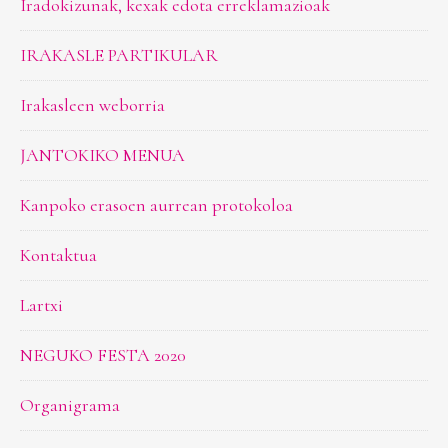
Iradokizunak, kexak edota erreklamazioak
IRAKASLE PARTIKULAR
Irakasleen weborria
JANTOKIKO MENUA
Kanpoko erasoen aurrean protokoloa
Kontaktua
Lartxi
NEGUKO FESTA 2020
Organigrama