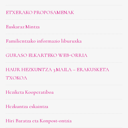
ETXERAKO PROPOSAMENAK
Euskaraz Mintza
Familientzako informazio liburuxka
GURASO ELKARTEKO WEB-ORRIA
HAUR HEZKUNTZA 3.MAILA – ERAKUSKETA
TXOKOA
Heziketa Kooperatiboa
Hezkuntza eskaintza
Hiri Baratza eta Konpost-ontzia