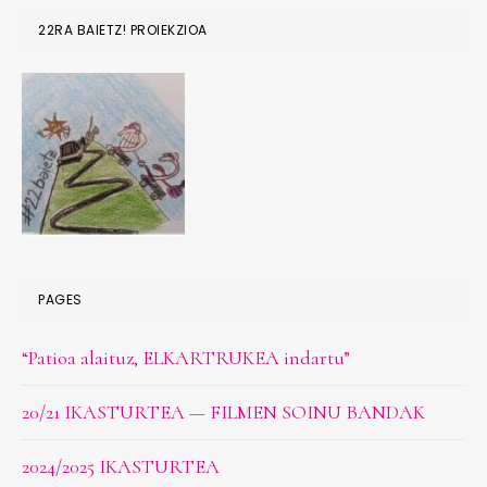
22RA BAIETZ! PROIEKZIOA
PAGES
“Patioa alaituz, ELKARTRUKEA indartu”
20/21 IKASTURTEA — FILMEN SOINU BANDAK
2024/2025 IKASTURTEA