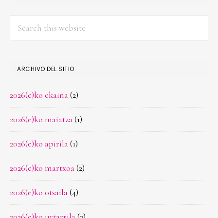
Search
this
website
ARCHIVO DEL SITIO
2026(e)ko ekaina
(2)
2026(e)ko maiatza
(1)
2026(e)ko apirila
(1)
2026(e)ko martxoa
(2)
2026(e)ko otsaila
(4)
2026(e)ko urtarrila
(3)