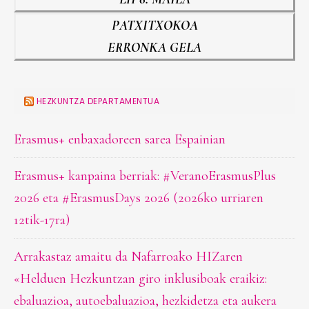
PATXITXOKOA
ERRONKA GELA
HEZKUNTZA DEPARTAMENTUA
Erasmus+ enbaxadoreen sarea Espainian
Erasmus+ kanpaina berriak: #VeranoErasmusPlus
2026 eta #ErasmusDays 2026 (2026ko urriaren
12tik-17ra)
Arrakastaz amaitu da Nafarroako HIZaren
«Helduen Hezkuntzan giro inklusiboak eraikiz:
ebaluazioa, autoebaluazioa, hezkidetza eta aukera