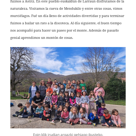
fuimos a Astitz. En este pueblo euskaldún de Larraun disfrutamos de la
naturaleza. Visitamos la cueva de Mendukilo y entre otras cosas, vimos
murciélagos. Fué un día lleno de actividades divertidas y para terminar
fuimos a bailar un rato a la discoteca. Al día siguiente, el buen tiempo
nos acompañó para hacer un paseo por el monte. Además de pasarlo
genial aprendimos un montón de cosas.
Egin klik irudian argazki gehiago ikusteko.