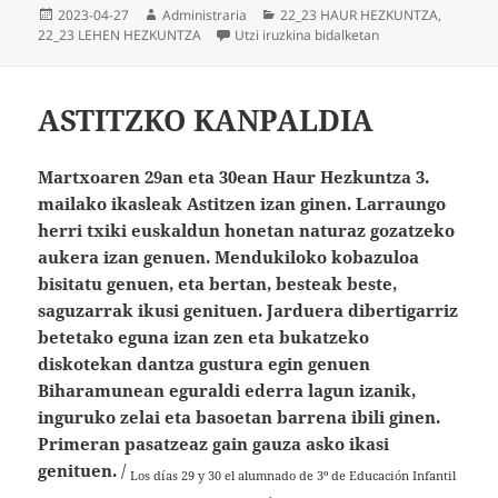
Argitaratze-
Egilea
Kategoriak
2023-04-27
Administraria
22_23 HAUR HEZKUNTZA
,
data
LIBURUAREN EGUNA
22_23 LEHEN HEZKUNTZA
Utzi iruzkina
bidalketan
ASTITZKO KANPALDIA
Martxoaren 29an eta 30ean Haur Hezkuntza 3.
mailako ikasleak Astitzen izan ginen. Larraungo
herri txiki euskaldun honetan naturaz gozatzeko
aukera izan genuen. Mendukiloko kobazuloa
bisitatu genuen, eta bertan, besteak beste,
saguzarrak ikusi genituen.
Jarduera dibertigarriz
betetako eguna izan zen eta bukatzeko
diskotekan dantza gustura egin genuen
Biharamunean eguraldi ederra lagun izanik,
inguruko zelai eta basoetan barrena ibili ginen.
Primeran pasatzeaz gain gauza asko ikasi
genituen.
/
Los días 29 y 30 el alumnado de 3º de Educación Infantil