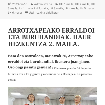
Argitaratze-
Egilea
Kategoriak
2023-06-16
Administraria
HH 1.maila
,
HH 2.maila
,
HH
data
3.maila
,
LH 1.maila
,
LH 2.maila
,
LH 3.maila
,
LH 4.maila
,
LH 5.maila
,
KANTUZ 2023
LH 6.maila
Utzi iruzkina
bidalketan
ARROTXAPEAKO ERRALDOI
ETA BURUHANDIAK. HAUR
HEZKUNTZA 2. MAILA.
Pasa den ostiralean, maiatzak 26, Arrotxapeako
erraldoi eta buruhandiak ikustera joan ginen.
Oso ongi pasatu genuen!
/
El viernes pasado, 26 de junio,
fuimos a ver a los gigantes y cabezudos de la Rochapea. ¡Lo pasamos
genial!