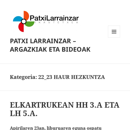
PATXI LARRAINZAR –
MENUA
ETA
ARGAZKIAK ETA BIDEOAK
WIDGETAK
Kategoria:
22_23 HAUR HEZKUNTZA
ELKARTRUKEAN HH 3.A ETA
LH 5.A.
Apirilaren 23an, liburuaren eguna ospatu