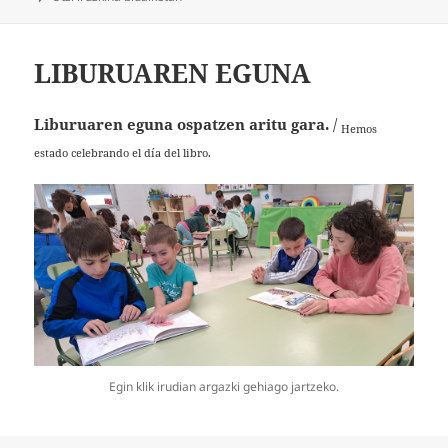
LIBURUAREN EGUNA
Liburuaren eguna ospatzen aritu gara.
/
Hemos
estado celebrando el día del libro.
Egin klik irudian argazki gehiago jartzeko.