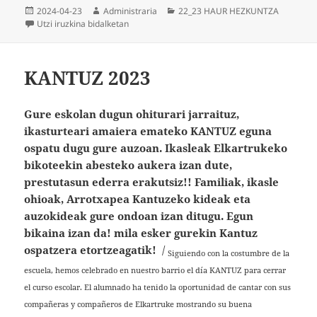
Argitaratze-
Egilea
Kategoriak
2024-04-23
Administraria
22_23 HAUR HEZKUNTZA
data
Mitxoleten zelaia – HH 1.maila
Utzi iruzkina
bidalketan
KANTUZ 2023
Gure eskolan dugun ohiturari jarraituz,
ikasturteari amaiera emateko KANTUZ eguna
ospatu dugu gure auzoan. Ikasleak Elkartrukeko
bikoteekin abesteko aukera izan dute,
prestutasun ederra erakutsiz!! Familiak, ikasle
ohioak, Arrotxapea Kantuzeko kideak eta
auzokideak gure ondoan izan ditugu. Egun
bikaina izan da! mila esker gurekin Kantuz
ospatzera etortzeagatik!
/
Siguiendo con la costumbre de la
escuela, hemos celebrado en nuestro barrio el día KANTUZ para cerrar
el curso escolar. El alumnado ha tenido la oportunidad de cantar con sus
compañeras y compañeros de Elkartruke mostrando su buena